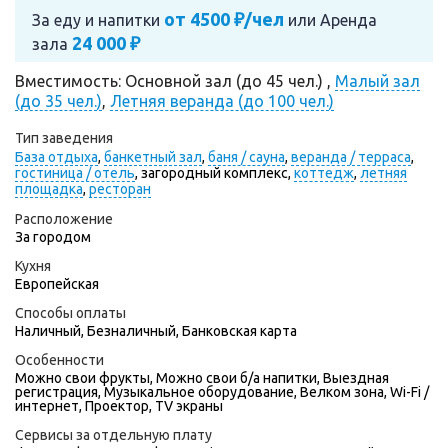
от 4500 ₽/чел
За еду и напитки
или
Аренда
24 000 ₽
зала
Вместимость: Основной зал (до 45 чел.) ,
Малый зал
(до 35 чел.)
,
Летняя веранда (до 100 чел.)
Тип заведения
База отдыха
,
банкетный зал
,
баня / сауна
,
веранда / терраса
,
гостиница / отель
,
загородный комплекс,
коттедж
,
летняя
площадка
,
ресторан
Расположение
За городом
Кухня
Европейская
Способы оплаты
Наличный, Безналичный, Банковская карта
Особенности
Можно свои фрукты, Можно свои б/а напитки, Выездная
регистрация, Музыкальное оборудование, Велком зона, Wi-Fi /
интернет, Проектор, TV экраны
Сервисы за отдельную плату