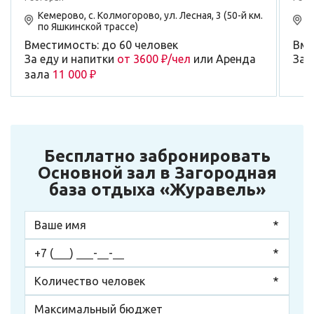
Кемерово, с. Колмогорово, ул. Лесная, 3 (50-й км.
К
по Яшкинской трассе)
п
Вместимость: до 60 человек
Вме
За еду и напитки
от 3600 ₽/чел
или Аренда
За 
зала
11 000 ₽
Бесплатно забронировать
Основной зал в Загородная
база отдыха «Журавель»