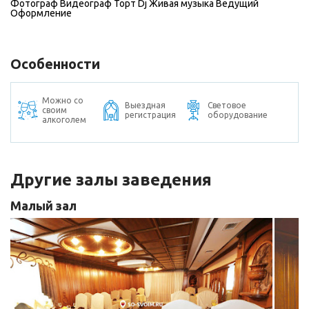
Фотограф
Видеограф
Торт
Dj
Живая музыка
Ведущий
Оформление
Особенности
Можно со
Выездная
Световое
своим
регистрация
оборудование
алкоголем
Другие залы заведения
Малый зал