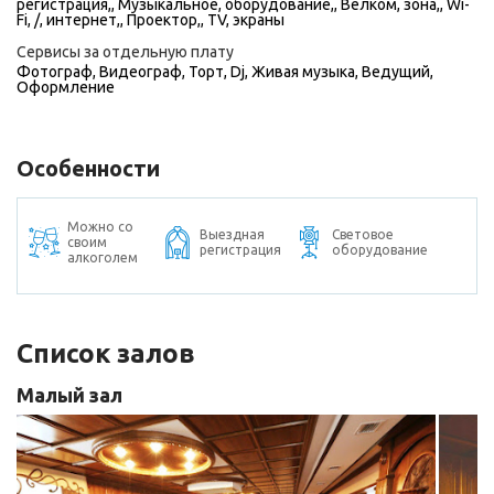
регистрация,, Музыкальное, оборудование,, Велком, зона,, Wi-
Fi, /, интернет,, Проектор,, TV, экраны
Сервисы за отдельную плату
Фотограф
,
Видеограф
,
Торт
,
Dj
,
Живая музыка
,
Ведущий
,
Оформление
Особенности
Можно со
Выездная
Световое
своим
регистрация
оборудование
алкоголем
Список залов
Малый зал