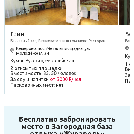
Грин
Бе
Банкетный зал, Развлекательный комплекс, Ресторан
Банк
Кемерово, пос. Металлплощадка, ул.
К
Молодёжная, 34
Кух
Кухня: Русская, европейская
1 о
2 открытых площадки
Вме
Вместимость: 35, 50 человек
За 
За еду и напитки
от 3000 ₽/чел
Пар
Парковочных мест: нет
Бесплатно забронировать
место в Загородная база
отдыха «Журавель»