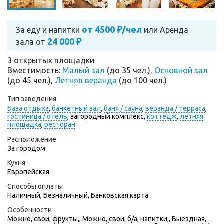
от 4500 ₽/чел
За еду и напитки
или
Аренда
24 000 ₽
зала от
3 открытых площадки
Вместимость:
Малый зал
(до 35 чел.),
Основной зал
(до 45 чел.),
Летняя веранда
(до 100 чел.)
Тип заведения
База отдыха
,
банкетный зал
,
баня / сауна
,
веранда / терраса
,
гостиница / отель
,
загородный комплекс,
коттедж
,
летняя
площадка
,
ресторан
Расположение
За городом
Кухня
Европейская
Способы оплаты
Наличный, Безналичный, Банковская карта
Особенности
Можно, свои, фрукты,, Можно, свои, б/а, напитки,, Выездная,