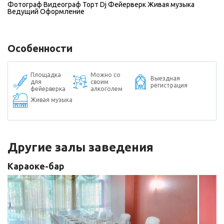
Фотограф
Видеограф
Торт
Dj
Фейерверк
Живая музыка
Ведущий
Оформление
Особенности
Площадка
Можно со
Выездная
для
своим
регистрация
фейерверка
алкоголем
Живая музыка
Другие залы заведения
Караоке-бар