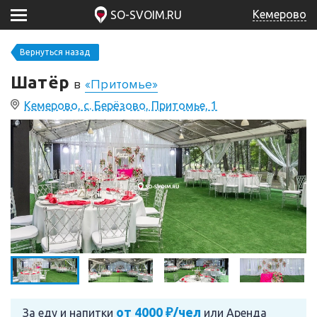
Кемерово
SO-SVOIM.RU
Вернуться назад
Шатёр
в
«Притомье»
Кемерово, с. Берёзово, Притомье, 1
от 4000 ₽/чел
За еду и напитки
или
Аренда