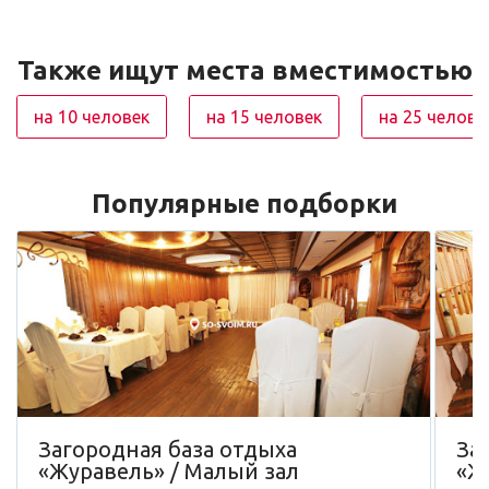
Также ищут места вместимостью
на 10 человек
на 15 человек
на 25 челове
Популярные подборки
Загородная база отдыха
За
«Журавель» / Малый зал
«Ж