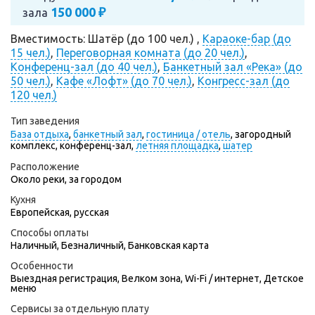
150 000 ₽
зала
Вместимость: Шатёр (до 100 чел.) ,
Караоке-бар (до
15 чел.)
,
Переговорная комната (до 20 чел.)
,
Конференц-зал (до 40 чел.)
,
Банкетный зал «Река» (до
50 чел.)
,
Кафе «Лофт» (до 70 чел.)
,
Конгресс-зал (до
120 чел.)
Тип заведения
База отдыха
,
банкетный зал
,
гостиница / отель
,
загородный
комплекс,
конференц-зал,
летняя площадка
,
шатер
Расположение
Около реки, за городом
Кухня
Европейская, русская
Способы оплаты
Наличный, Безналичный, Банковская карта
Особенности
Выездная регистрация, Велком зона, Wi-Fi / интернет, Детское
меню
Сервисы за отдельную плату