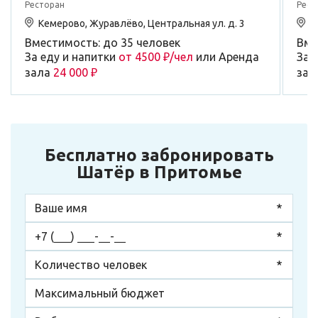
Ресторан
Рест
Кемерово, Журавлёво, Центральная ул. д. 3
К
Вместимость: до 35 человек
Вме
За еду и напитки
от 4500 ₽/чел
или Аренда
За 
зала
24 000 ₽
зал
Бесплатно забронировать
Шатёр в Притомье