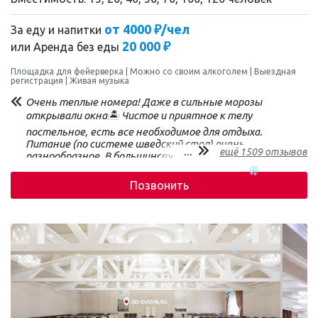
от 4000 ₽/чел
За еду и напитки
20 000 ₽
или
Аренда без еды
Площадка для фейерверка
Можно со своим алкоголем
Выездная
регистрация
Живая музыка
Очень теплые номера! Даже в сильные морозы
открывали окна🏝️ Чистое и приятное к телу
постельное, есть все необходимое для отдыха.
Питание (по системе шведский стол) очень
...
ещё 1509 отзывов
разнообразное. В большинстве случаев вкусно. И
кофе тоже вкусный🙂 На завтраке можно
насладиться шампанским. Одно из наших любимых
Позвонить
развлечений - наблюдать как некоторые гости его
прям объемами в себя заливают🤭 Спа🫶🏼 Отличное
место, где отдыхает и душа и тело. Отдельное
спасибо за душ со шторками! Из минусов отмечу, что,
к примеру, в пятницу в бассейне тесновато, все
полосы заняты чиллящими людьми и достаточно
проблематично просто поплавать, не столкнувшись
с кем-нибудь. И еще момент (конечно, возможно
попадает так только мне) - в раздевалке происходит
концентрация гостей в одном углу, как раз там, где
все фены. Т.е. кому-то переодеваться нужно, кому-то