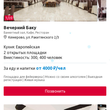
- сушиться. Получается тесновато. Это, конечно, все
некритично) В любом случае приедем к вам еще🙌🏻
1/
20
Вечерний Баку
Банкетный зал, Кафе, Ресторан
Кемерово, ул. Ракитянского 2/3
Кухня: Европейская
2 открытых площадки
Вместимость: 300, 400 человек
от 4000 ₽/чел
За еду и напитки
Площадка для фейерверка
Можно со своим алкоголем
Выездная
регистрация
Живая музыка
Позвонить