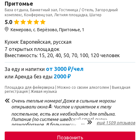
Притомье
База отдыха, Банкетный зал, Гостиница / Отель, Загородный
комплекс, Конференц-зал, Летняя площадка, Шатер
5.0
Кемерово, с. Берёзово, Притомье, 1
Кухня: Европейская, русская
7 открытых площадок
Вместимость: 15, 20, 40, 50, 70, 100, 120 человек
от 3000 ₽/чел
За еду и напитки
2000 ₽
или
Аренда без еды
Площадка для фейерверка
Можно со своим алкоголем
Выездная
регистрация
Живая музыка
Очень теплые номера! Даже в сильные морозы
открывали окна🏝️ Чистое и приятное к телу
постельное, есть все необходимое для отдыха.
Питание (по системе шведский стол) очень
...
ещё 1509 отзывов
разнообразное. В большинстве случаев вкусно. И
кофе тоже вкусный🙂 На завтраке можно
насладиться шампанским. Одно из наших любимых
Позвонить